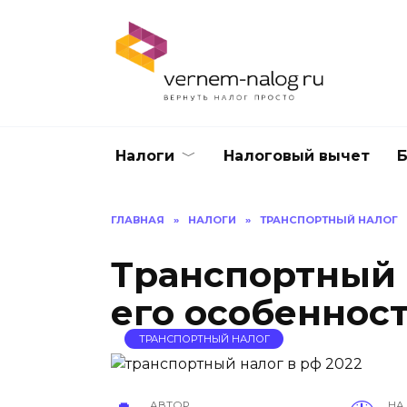
Перейти
к
содержанию
Налоги
Налоговый вычет
Б
ГЛАВНАЯ
»
НАЛОГИ
»
ТРАНСПОРТНЫЙ НАЛОГ
Транспортный 
его особеннос
ТРАНСПОРТНЫЙ НАЛОГ
АВТОР
НА